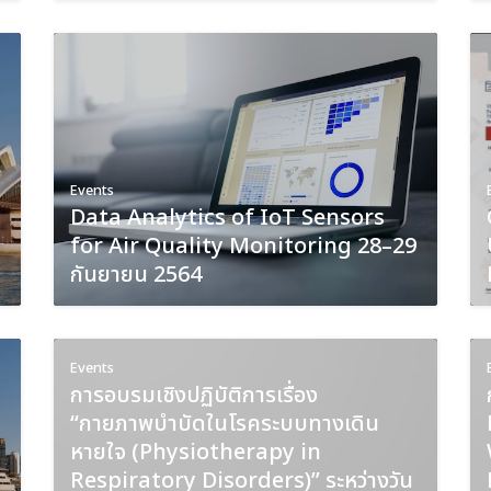
Events
Data Analytics of IoT Sensors
for Air Quality Monitoring 28–29
Search
กันยายน 2564
Search
for:
Events
การอบรมเชิงปฏิบัติการเรื่อง
“กายภาพบำบัดในโรคระบบทางเดิน
หายใจ (Physiotherapy in
Respiratory Disorders)” ระหว่างวัน