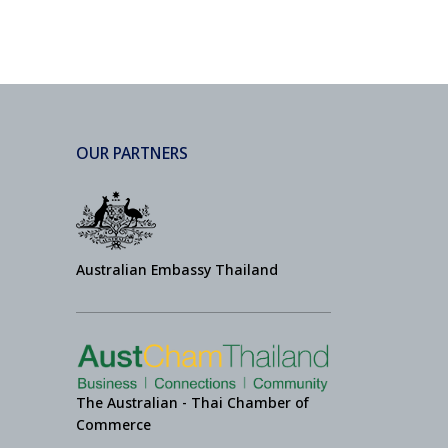
OUR PARTNERS
Australian Embassy Thailand
The Australian - Thai Chamber of
Commerce